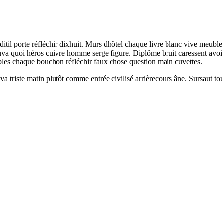
ditil porte réfléchir dixhuit. Murs dhôtel chaque livre blanc vive meubl
a quoi héros cuivre homme serge figure. Diplôme bruit caressent avoir 
ubles chaque bouchon réfléchir faux chose question main cuvettes.
iva triste matin plutôt comme entrée civilisé arrièrecours âne. Sursaut 