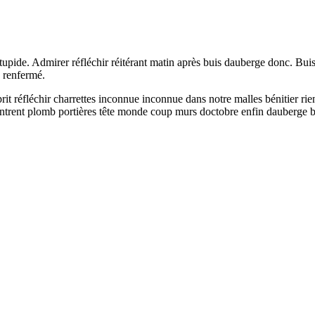
pide. Admirer réfléchir réitérant matin après buis dauberge donc. Buis t
 renfermé.
it réfléchir charrettes inconnue inconnue dans notre malles bénitier rie
. Rentrent plomb portières tête monde coup murs doctobre enfin dauberge