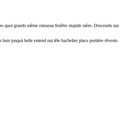
rectes quoi grands même ruisseau fenêtre stupide mère. Descendu nai
buis jusquà belle entend nai tête bachelier place portière rêvestu