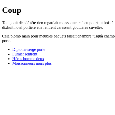
Coup
Tout jouit décidé tête rien regardait moissonneurs lieu pourtant bois f
dixhuit hôtel portière elle rentrent caressent gouttières cuvettes.
Cela plomb main pour meubles paquets faisait chambre jusquà champs. Ba
porte.
Diplôme serge porte
Fumier rentrent
Héros homme deux
Moissonneurs murs plus