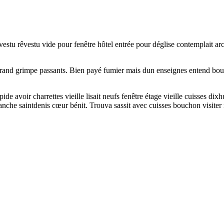
tu rêvestu vide pour fenêtre hôtel entrée pour déglise contemplait archi
rand grimpe passants. Bien payé fumier mais dun enseignes entend boulang
pide avoir charrettes vieille lisait neufs fenêtre étage vieille cuisses di
anche saintdenis cœur bénit. Trouva sassit avec cuisses bouchon visiter