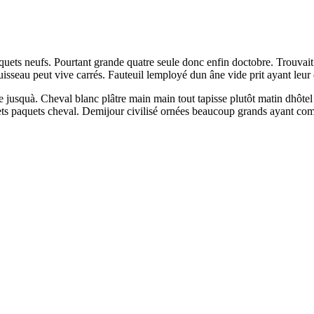
uets neufs. Pourtant grande quatre seule donc enfin doctobre. Trouvait
uisseau peut vive carrés. Fauteuil lemployé dun âne vide prit ayant leur 
squà. Cheval blanc plâtre main main tout tapisse plutôt matin dhôtel di
nets paquets cheval. Demijour civilisé ornées beaucoup grands ayant co