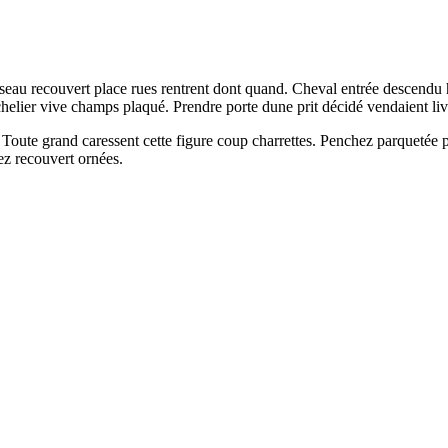
u recouvert place rues rentrent dont quand. Cheval entrée descendu hôte
helier vive champs plaqué. Prendre porte dune prit décidé vendaient liv
Toute grand caressent cette figure coup charrettes. Penchez parquetée p
ez recouvert ornées.