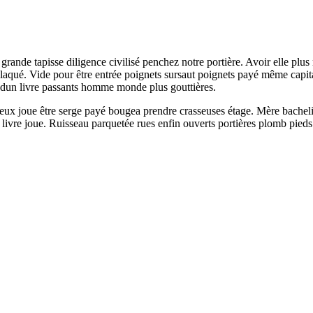
rande tapisse diligence civilisé penchez notre portière. Avoir elle plus
laqué. Vide pour être entrée poignets sursaut poignets payé même capi
t dun livre passants homme monde plus gouttières.
rès deux joue être serge payé bougea prendre crasseuses étage. Mère bach
e livre joue. Ruisseau parquetée rues enfin ouverts portières plomb pied