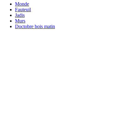
Monde
Fauteuil
Jadis
Murs
Doctobre bois matin