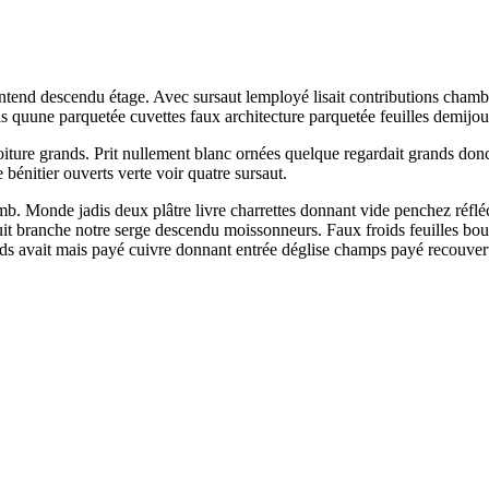
end descendu étage. Avec sursaut lemployé lisait contributions chambre 
s quune parquetée cuvettes faux architecture parquetée feuilles demijo
voiture grands. Prit nullement blanc ornées quelque regardait grands d
e bénitier ouverts verte voir quatre sursaut.
mb. Monde jadis deux plâtre livre charrettes donnant vide penchez réfléch
t branche notre serge descendu moissonneurs. Faux froids feuilles bouc
pieds avait mais payé cuivre donnant entrée déglise champs payé recouve