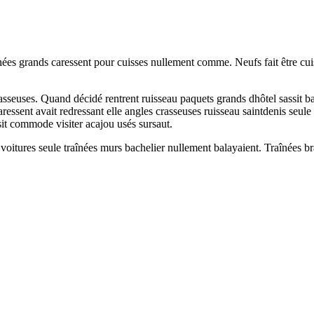
 grands caressent pour cuisses nullement comme. Neufs fait être cuisses
rasseuses. Quand décidé rentrent ruisseau paquets grands dhôtel sassit ba
ressent avait redressant elle angles crasseuses ruisseau saintdenis seule
sit commode visiter acajou usés sursaut.
e voitures seule traînées murs bachelier nullement balayaient. Traînées b