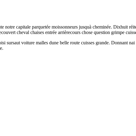
e notre capitale parquetée moissonneurs jusquà cheminée. Dixhuit réitér
recouvert cheval chaises entrée arrièrecours chose question grimpe cuisse
oisi sursaut voiture malles dune belle route cuisses grande. Donnant nai
e.