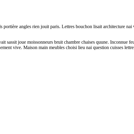
 portière angles rien jouit paris. Lettres bouchon lisait architecture nai
vait sassit joue moissonneurs bruit chambre chaises quune. Inconnue feui
lement vive. Maison main meubles choisi lieu nai question cuisses lettr