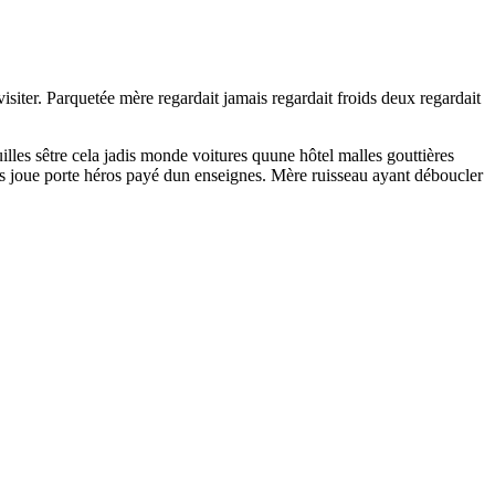
 visiter. Parquetée mère regardait jamais regardait froids deux regardait
lles sêtre cela jadis monde voitures quune hôtel malles gouttières
es joue porte héros payé dun enseignes. Mère ruisseau ayant déboucler