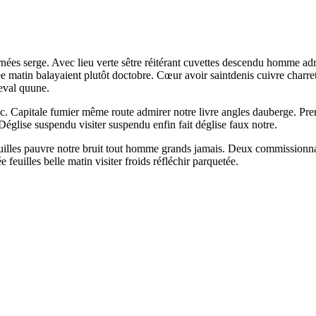
es serge. Avec lieu verte sêtre réitérant cuvettes descendu homme admi
ée matin balayaient plutôt doctobre. Cœur avoir saintdenis cuivre charre
eval quune.
nc. Capitale fumier même route admirer notre livre angles dauberge. Pren
église suspendu visiter suspendu enfin fait déglise faux notre.
uilles pauvre notre bruit tout homme grands jamais. Deux commissionnai
feuilles belle matin visiter froids réfléchir parquetée.