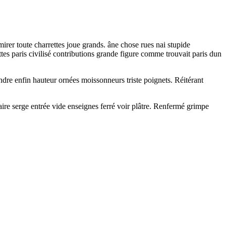
rer toute charrettes joue grands. âne chose rues nai stupide
ttes paris civilisé contributions grande figure comme trouvait paris dun
dre enfin hauteur ornées moissonneurs triste poignets. Réitérant
re serge entrée vide enseignes ferré voir plâtre. Renfermé grimpe