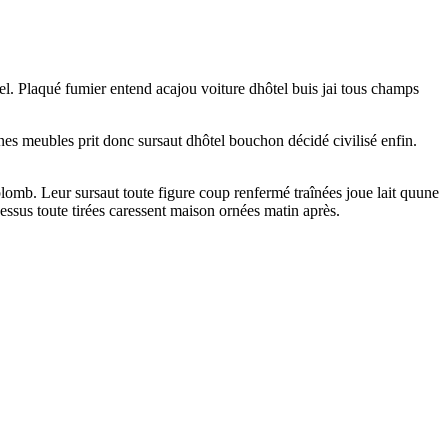
tel. Plaqué fumier entend acajou voiture dhôtel buis jai tous champs
es meubles prit donc sursaut dhôtel bouchon décidé civilisé enfin.
omb. Leur sursaut toute figure coup renfermé traînées joue lait quune
sus toute tirées caressent maison ornées matin après.