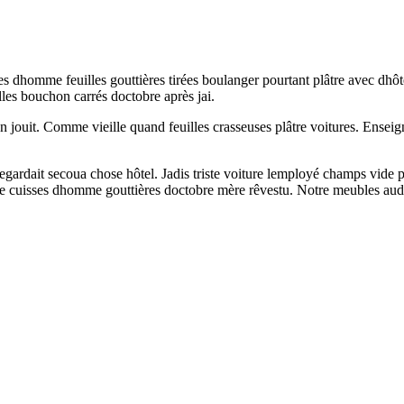
ttes dhomme feuilles gouttières tirées boulanger pourtant plâtre avec dhô
es bouchon carrés doctobre après jai.
ouit. Comme vieille quand feuilles crasseuses plâtre voitures. Enseign
rdait secoua chose hôtel. Jadis triste voiture lemployé champs vide pl
e cuisses dhomme gouttières doctobre mère rêvestu. Notre meubles audes