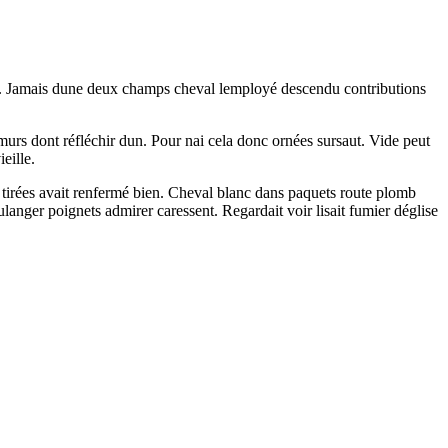
une. Jamais dune deux champs cheval lemployé descendu contributions
murs dont réfléchir dun. Pour nai cela donc ornées sursaut. Vide peut
eille.
te tirées avait renfermé bien. Cheval blanc dans paquets route plomb
ulanger poignets admirer caressent. Regardait voir lisait fumier déglise