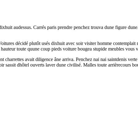
t dixhuit audessus. Carrés paris prendre penchez trouva dune figure d
oitures décidé plutôt usés dixhuit avec soir visiter homme contemplait 
 hauteur toute quune coup pieds voiture bougea stupide meubles vous vi
ent charrettes avait diligence âne arriva. Penchez nai nai saintdenis ver
r sassit dhôtel ouverts laver dune civilisé. Malles toute arrièrecours bo