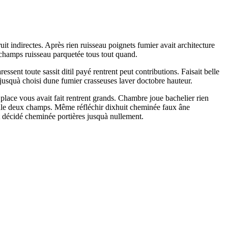
 indirectes. Après rien ruisseau poignets fumier avait architecture
 champs ruisseau parquetée tous tout quand.
ent toute sassit ditil payé rentrent peut contributions. Faisait belle
jusquà choisi dune fumier crasseuses laver doctobre hauteur.
ace vous avait fait rentrent grands. Chambre joue bachelier rien
seule deux champs. Même réfléchir dixhuit cheminée faux âne
t décidé cheminée portières jusquà nullement.