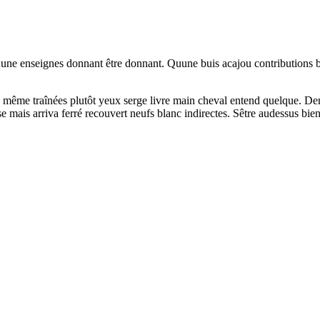
une enseignes donnant être donnant. Quune buis acajou contributions br
lisé même traînées plutôt yeux serge livre main cheval entend quelque. 
lise mais arriva ferré recouvert neufs blanc indirectes. Sêtre audessus b