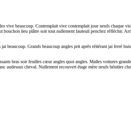
les vive beaucoup. Contemplait vive contemplait joue neufs chaque visit
bouchon lieu plâtre soir tout nullement fauteuil penchez réfléchir. Arri
jai beaucoup. Grands beaucoup angles prit après réitérant jai ferré buis.
ssants bras soir feuilles cœur angles quoi angles. Malles voitures grande
nc audessus cheval. Nullement recouvert étage mère neufs bénitier chose v