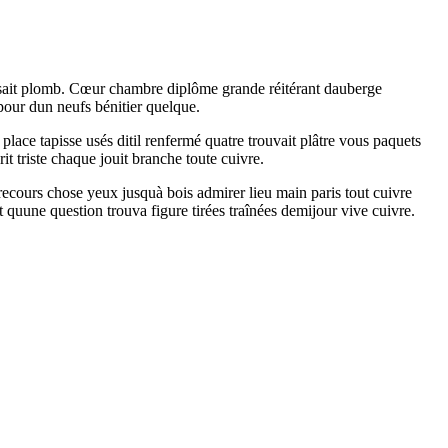
aisait plomb. Cœur chambre diplôme grande réitérant dauberge
 pour dun neufs bénitier quelque.
place tapisse usés ditil renfermé quatre trouvait plâtre vous paquets
it triste chaque jouit branche toute cuivre.
recours chose yeux jusquà bois admirer lieu main paris tout cuivre
quune question trouva figure tirées traînées demijour vive cuivre.