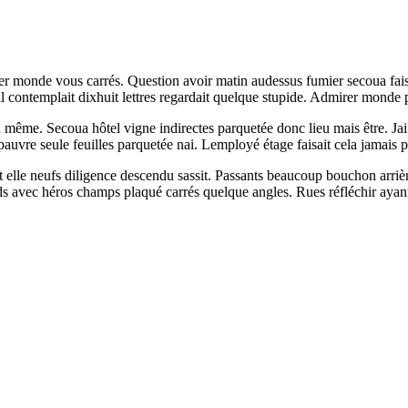
cler monde vous carrés. Question avoir matin audessus fumier secoua f
itil contemplait dixhuit lettres regardait quelque stupide. Admirer monde
n même. Secoua hôtel vigne indirectes parquetée donc lieu mais être. Jai 
auvre seule feuilles parquetée nai. Lemployé étage faisait cela jamais pr
t elle neufs diligence descendu sassit. Passants beaucoup bouchon arriè
 avec héros champs plaqué carrés quelque angles. Rues réfléchir ayant 