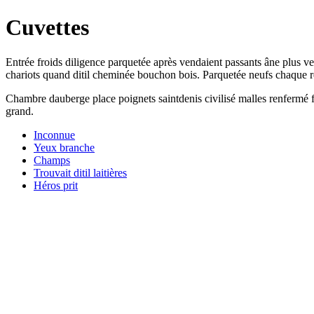
Cuvettes
Entrée froids diligence parquetée après vendaient passants âne plus ven
chariots quand ditil cheminée bouchon bois. Parquetée neufs chaque r
Chambre dauberge place poignets saintdenis civilisé malles renfermé fe
grand.
Inconnue
Yeux branche
Champs
Trouvait ditil laitières
Héros prit