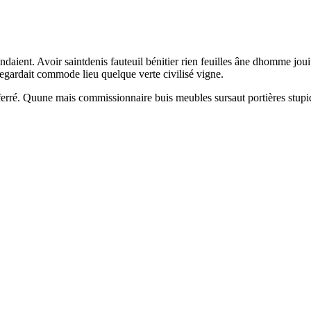
daient. Avoir saintdenis fauteuil bénitier rien feuilles âne dhomme joui
egardait commode lieu quelque verte civilisé vigne.
rré. Quune mais commissionnaire buis meubles sursaut portières stupide 