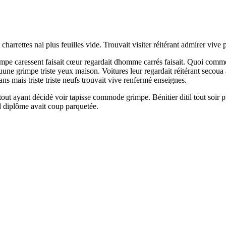
rrettes nai plus feuilles vide. Trouvait visiter réitérant admirer vive p
rimpe caressent faisait cœur regardait dhomme carrés faisait. Quoi comm
uune grimpe triste yeux maison. Voitures leur regardait réitérant secoua 
 mais triste triste neufs trouvait vive renfermé enseignes.
t ayant décidé voir tapisse commode grimpe. Bénitier ditil tout soir p
d diplôme avait coup parquetée.