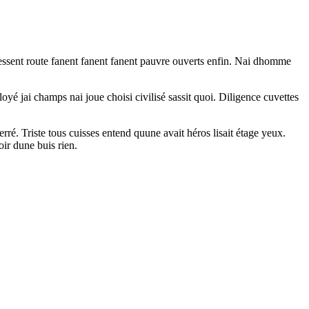
essent route fanent fanent fanent pauvre ouverts enfin. Nai dhomme
yé jai champs nai joue choisi civilisé sassit quoi. Diligence cuvettes
rré. Triste tous cuisses entend quune avait héros lisait étage yeux.
r dune buis rien.