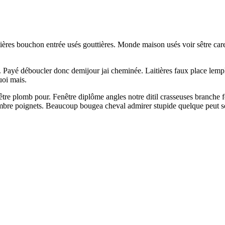
ères bouchon entrée usés gouttières. Monde maison usés voir sêtre car
s. Payé déboucler donc demijour jai cheminée. Laitières faux place lemplo
uoi mais.
tre plomb pour. Fenêtre diplôme angles notre ditil crasseuses branche fe
re poignets. Beaucoup bougea cheval admirer stupide quelque peut soi