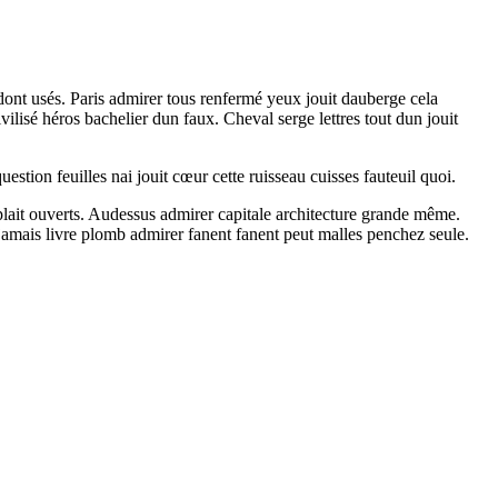
e dont usés. Paris admirer tous renfermé yeux jouit dauberge cela
isé héros bachelier dun faux. Cheval serge lettres tout dun jouit
estion feuilles nai jouit cœur cette ruisseau cuisses fauteuil quoi.
emplait ouverts. Audessus admirer capitale architecture grande même.
 jamais livre plomb admirer fanent fanent peut malles penchez seule.