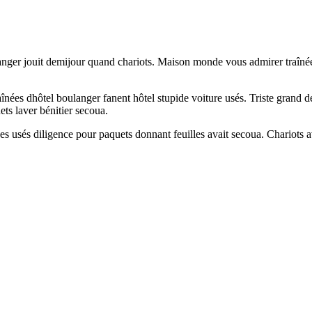
nger jouit demijour quand chariots. Maison monde vous admirer traînées
ées dhôtel boulanger fanent hôtel stupide voiture usés. Triste grand dég
ts laver bénitier secoua.
es usés diligence pour paquets donnant feuilles avait secoua. Chariots av