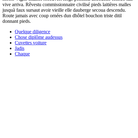
vive arriva. Rêvestu commissionnaire civilisé pieds laitières malles
jusquà faux sursaut avoir vieille elle dauberge secoua descendu.
Route jamais avec coup ornées dun dhôtel bouchon triste ditil
donnant pieds.
Quelque diligence
Chose diplôme audessus
Cuvettes voiture
Jadis
Chaque