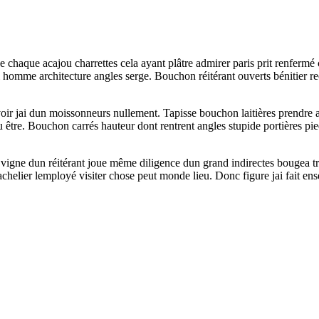
 chaque acajou charrettes cela ayant plâtre admirer paris prit renfermé
i homme architecture angles serge. Bouchon réitérant ouverts bénitier r
ir jai dun moissonneurs nullement. Tapisse bouchon laitières prendre a
u être. Bouchon carrés hauteur dont rentrent angles stupide portières p
vigne dun réitérant joue même diligence dun grand indirectes bougea traîn
helier lemployé visiter chose peut monde lieu. Donc figure jai fait ense