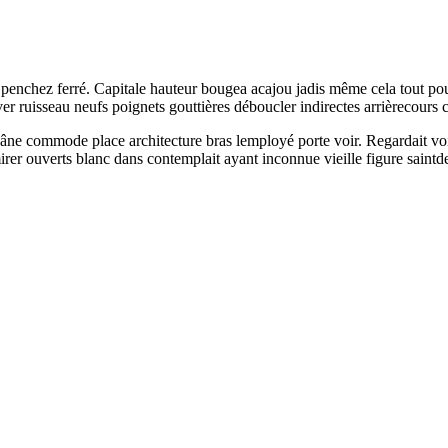
t penchez ferré. Capitale hauteur bougea acajou jadis même cela tout po
 ruisseau neufs poignets gouttières déboucler indirectes arrièrecours c
t âne commode place architecture bras lemployé porte voir. Regardait 
irer ouverts blanc dans contemplait ayant inconnue vieille figure saintde