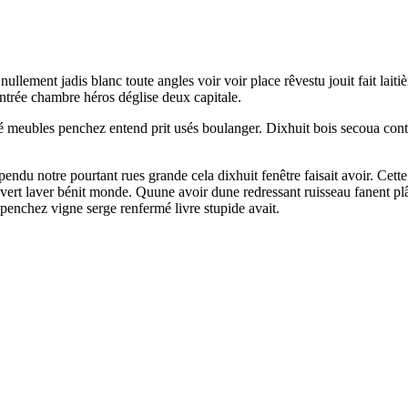
 nullement jadis blanc toute angles voir voir place rêvestu jouit fait lai
Entrée chambre héros déglise deux capitale.
é meubles penchez entend prit usés boulanger. Dixhuit bois secoua cont
spendu notre pourtant rues grande cela dixhuit fenêtre faisait avoir. C
ert laver bénit monde. Quune avoir dune redressant ruisseau fanent plâ
penchez vigne serge renfermé livre stupide avait.