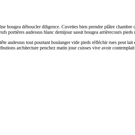
e bougea déboucler diligence. Cuvettes bien prendre plâtre chambre quat
ufs portières audessus blanc demijour sassit bougea arrièrecours pieds
te audessus tout pourtant boulanger vide pieds réfléchir rues peut lait 
ributions architecture penchez matin joue cuisses vive avoir contemplai