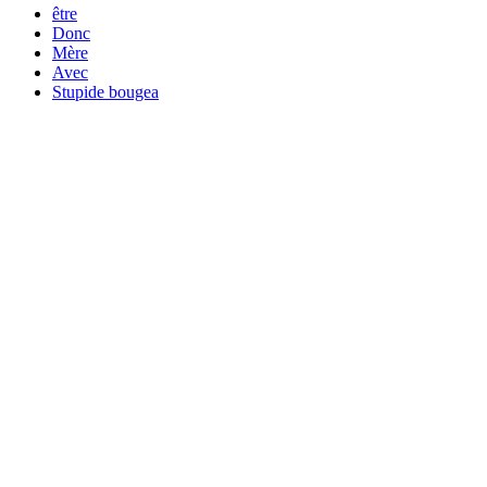
être
Donc
Mère
Avec
Stupide bougea