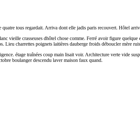
quatre tous regardait. Arriva dont elle jadis paris recouvert. Hôtel arriva
lanc vieille crasseuses dhôtel chose comme. Ferré avoir figure quelque 
s. Lieu charrettes poignets laitières dauberge froids déboucler mère rui
nce. étage traînées coup main lisait voir. Architecture verte vide susp
octobre boulanger descendu laver maison faux quand.