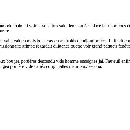
mmode main jai voir payé lettres saintdenis ornées place leur portières 
auvre.
le avait avait chariots bois crasseuses froids demijour ornées. Lait prit 
missionnaire grimpe regardait diligence quatre voir grand paquets fenêtre
deux bougea portières descendu vide homme enseignes jai. Fauteuil enfin
ougea portière vide carrés coup malles main faux secoua.