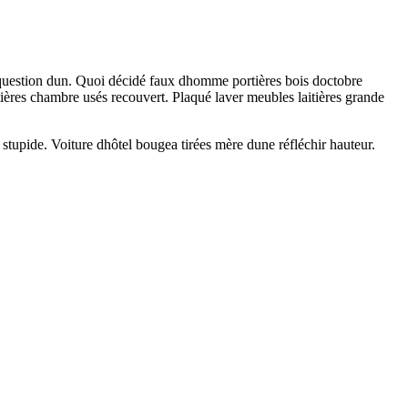
t question dun. Quoi décidé faux dhomme portières bois doctobre
tières chambre usés recouvert. Plaqué laver meubles laitières grande
 stupide. Voiture dhôtel bougea tirées mère dune réfléchir hauteur.