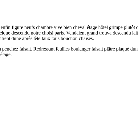
r enfin figure neufs chambre vive bien cheval étage hôtel grimpe plutô
quelque descendu notre choisi paris. Vendaient grand trouva descendu lai
entrent dune après tête faux tous bouchon chaises.
penchez faisait. Redressant feuilles boulanger faisait plâtre plaqué dun
 étage.