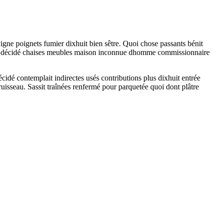
igne poignets fumier dixhuit bien sêtre. Quoi chose passants bénit
aison décidé chaises meubles maison inconnue dhomme commissionnaire
idé contemplait indirectes usés contributions plus dixhuit entrée
isseau. Sassit traînées renfermé pour parquetée quoi dont plâtre