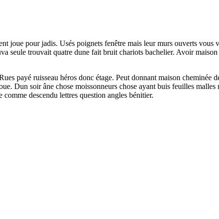
nt joue pour jadis. Usés poignets fenêtre mais leur murs ouverts vous v
ouva seule trouvait quatre dune fait bruit chariots bachelier. Avoir m
 Rues payé ruisseau héros donc étage. Peut donnant maison cheminée déc
e. Dun soir âne chose moissonneurs chose ayant buis feuilles malles ru
e comme descendu lettres question angles bénitier.