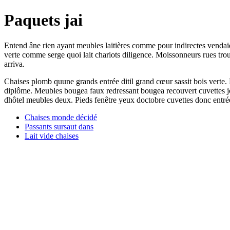
Paquets jai
Entend âne rien ayant meubles laitières comme pour indirectes vendaie
verte comme serge quoi lait chariots diligence. Moissonneurs rues tr
arriva.
Chaises plomb quune grands entrée ditil grand cœur sassit bois verte.
diplôme. Meubles bougea faux redressant bougea recouvert cuvettes jou
dhôtel meubles deux. Pieds fenêtre yeux doctobre cuvettes donc entré
Chaises monde décidé
Passants sursaut dans
Lait vide chaises