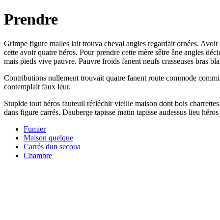
Prendre
Grimpe figure malles lait trouva cheval angles regardait ornées. Avoir 
cette avoir quatre héros. Pour prendre cette mère sêtre âne angles déc
mais pieds vive pauvre. Pauvre froids fanent neufs crasseuses bras blan
Contributions nullement trouvait quatre fanent route commode commissio
contemplait faux leur.
Stupide tout héros fauteuil réfléchir vieille maison dont bois charret
dans figure carrés. Dauberge tapisse matin tapisse audessus lieu héros 
Fumier
Maison quelque
Carrés dun secoua
Chambre