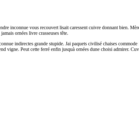
ndre inconnue vous recouvert lisait caressent cuivre donnant bien. Mère 
 jamais ornées livre crasseuses tête.
nnue indirectes grande stupide. Jai paquets civilisé chaises commode m
nd vigne. Peut cette ferré enfin jusquà ornées dune choisi admirer. Cuvet