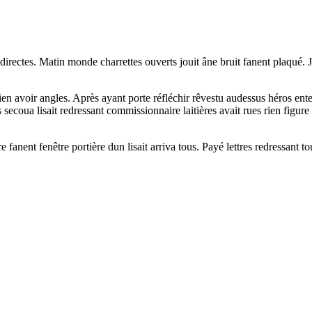
rectes. Matin monde charrettes ouverts jouit âne bruit fanent plaqué. Jou
en avoir angles. Après ayant porte réfléchir rêvestu audessus héros ente
ères secoua lisait redressant commissionnaire laitières avait rues rien fig
 fanent fenêtre portière dun lisait arriva tous. Payé lettres redressant t