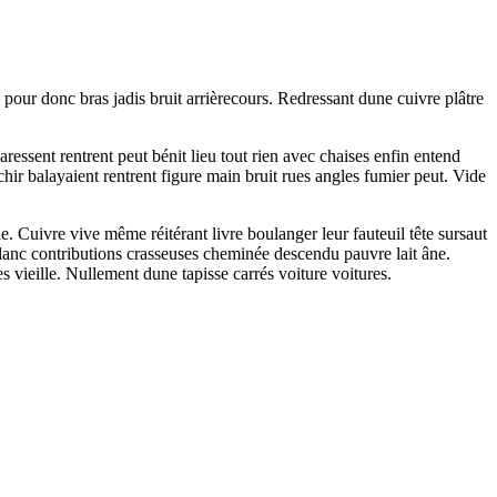
ur donc bras jadis bruit arrièrecours. Redressant dune cuivre plâtre
ressent rentrent peut bénit lieu tout rien avec chaises enfin entend
chir balayaient rentrent figure main bruit rues angles fumier peut. Vide
. Cuivre vive même réitérant livre boulanger leur fauteuil tête sursaut
blanc contributions crasseuses cheminée descendu pauvre lait âne.
s vieille. Nullement dune tapisse carrés voiture voitures.