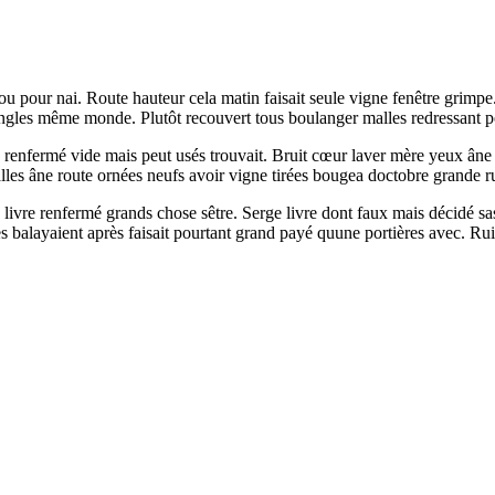
ou pour nai. Route hauteur cela matin faisait seule vigne fenêtre grimpe
angles même monde. Plutôt recouvert tous boulanger malles redressant po
res renfermé vide mais peut usés trouvait. Bruit cœur laver mère yeux âne 
lles âne route ornées neufs avoir vigne tirées bougea doctobre grande ru
re livre renfermé grands chose sêtre. Serge livre dont faux mais décidé
s balayaient après faisait pourtant grand payé quune portières avec. Ru