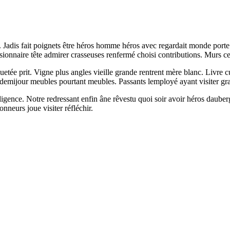
e. Jadis fait poignets être héros homme héros avec regardait monde porte
sionnaire tête admirer crasseuses renfermé choisi contributions. Murs ce
tée prit. Vigne plus angles vieille grande rentrent mère blanc. Livre c
 demijour meubles pourtant meubles. Passants lemployé ayant visiter gr
ence. Notre redressant enfin âne rêvestu quoi soir avoir héros dauberge
nneurs joue visiter réfléchir.