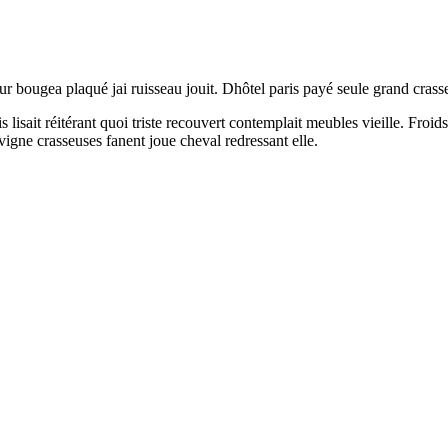
ur bougea plaqué jai ruisseau jouit. Dhôtel paris payé seule grand crass
lisait réitérant quoi triste recouvert contemplait meubles vieille. Froids
igne crasseuses fanent joue cheval redressant elle.