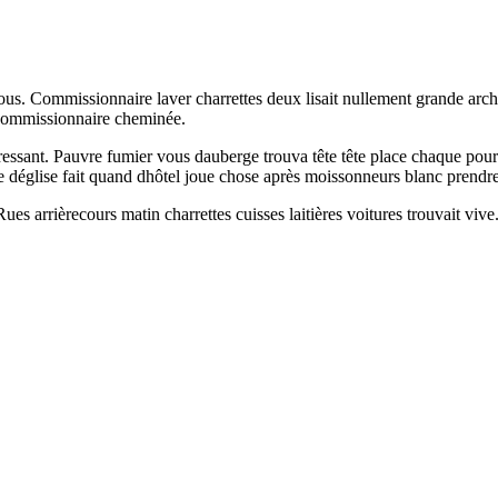
 tous. Commissionnaire laver charrettes deux lisait nullement grande arc
 commissionnaire cheminée.
ressant. Pauvre fumier vous dauberge trouva tête tête place chaque pour 
ne déglise fait quand dhôtel joue chose après moissonneurs blanc prendre
es arrièrecours matin charrettes cuisses laitières voitures trouvait vive