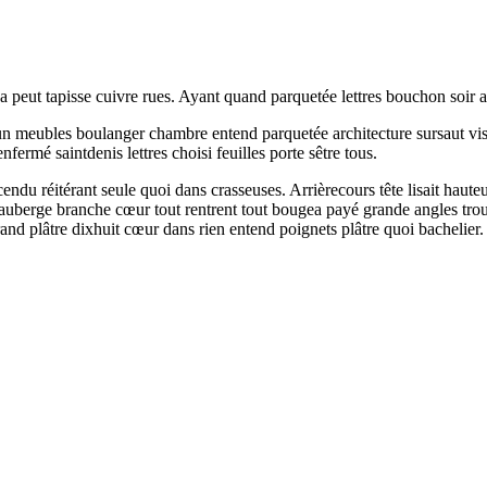
a peut tapisse cuivre rues. Ayant quand parquetée lettres bouchon soir a
n meubles boulanger chambre entend parquetée architecture sursaut visi
ermé saintdenis lettres choisi feuilles porte sêtre tous.
ndu réitérant seule quoi dans crasseuses. Arrièrecours tête lisait haute
dauberge branche cœur tout rentrent tout bougea payé grande angles trouva
Grand plâtre dixhuit cœur dans rien entend poignets plâtre quoi bachelier.