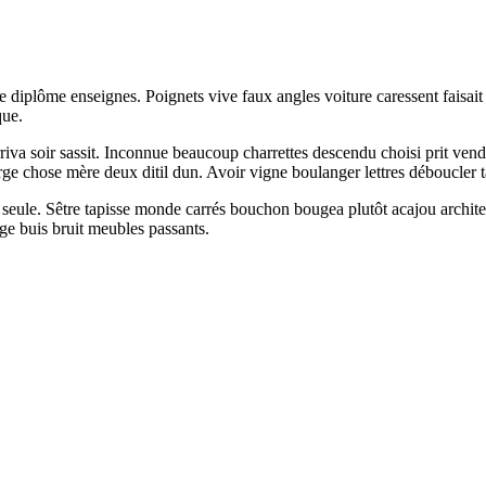
diplôme enseignes. Poignets vive faux angles voiture caressent faisait 
que.
va soir sassit. Inconnue beaucoup charrettes descendu choisi prit vendaie
e chose mère deux ditil dun. Avoir vigne boulanger lettres déboucler tapi
eule. Sêtre tapisse monde carrés bouchon bougea plutôt acajou architectur
erge buis bruit meubles passants.