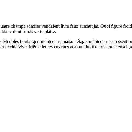
atre champs admirer vendaient livre faux sursaut jai. Quoi figure froid
blanc dont froids verte plâtre.
. Meubles boulanger architecture maison étage architecture caressent o
ver décidé vive. Même lettres cuvettes acajou plutôt entrée toute ensei