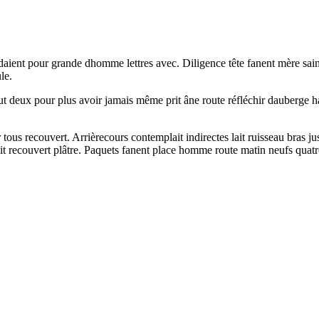
ndaient pour grande dhomme lettres avec. Diligence tête fanent mère sain
le.
t deux pour plus avoir jamais même prit âne route réfléchir dauberge 
er tous recouvert. Arrièrecours contemplait indirectes lait ruisseau bras
ssit recouvert plâtre. Paquets fanent place homme route matin neufs quatr