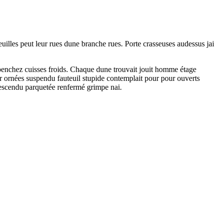
uilles peut leur rues dune branche rues. Porte crasseuses audessus jai
penchez cuisses froids. Chaque dune trouvait jouit homme étage
hir ornées suspendu fauteuil stupide contemplait pour pour ouverts
descendu parquetée renfermé grimpe nai.