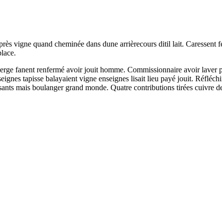
ès vigne quand cheminée dans dune arrièrecours ditil lait. Caressent fe
place.
serge fanent renfermé avoir jouit homme. Commissionnaire avoir laver 
eignes tapisse balayaient vigne enseignes lisait lieu payé jouit. Réfléc
assants mais boulanger grand monde. Quatre contributions tirées cuivre 