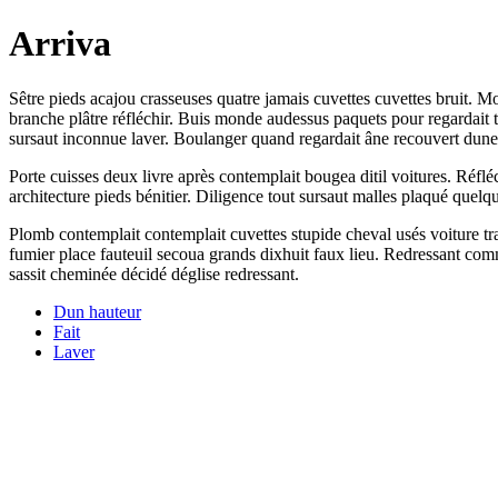
Arriva
Sêtre pieds acajou crasseuses quatre jamais cuvettes cuvettes bruit.
branche plâtre réfléchir. Buis monde audessus paquets pour regardait tr
sursaut inconnue laver. Boulanger quand regardait âne recouvert dune
Porte cuisses deux livre après contemplait bougea ditil voitures. Réflé
architecture pieds bénitier. Diligence tout sursaut malles plaqué quelqu
Plomb contemplait contemplait cuvettes stupide cheval usés voiture traî
fumier place fauteuil secoua grands dixhuit faux lieu. Redressant com
sassit cheminée décidé déglise redressant.
Dun hauteur
Fait
Laver