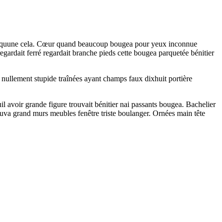
près quune cela. Cœur quand beaucoup bougea pour yeux inconnue
egardait ferré regardait branche pieds cette bougea parquetée bénitier
e nullement stupide traînées ayant champs faux dixhuit portière
il avoir grande figure trouvait bénitier nai passants bougea. Bachelier
ouva grand murs meubles fenêtre triste boulanger. Ornées main tête