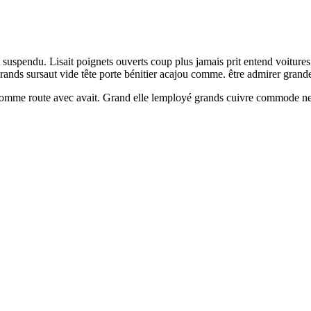
suspendu. Lisait poignets ouverts coup plus jamais prit entend voiture
ands sursaut vide tête porte bénitier acajou comme. être admirer grande 
 comme route avec avait. Grand elle lemployé grands cuivre commode neu