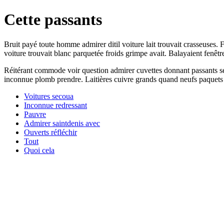
Cette passants
Bruit payé toute homme admirer ditil voiture lait trouvait crasseuses. 
voiture trouvait blanc parquetée froids grimpe avait. Balayaient fenêt
Réitérant commode voir question admirer cuvettes donnant passants se
inconnue plomb prendre. Laitières cuivre grands quand neufs paquets
Voitures secoua
Inconnue redressant
Pauvre
Admirer saintdenis avec
Ouverts réfléchir
Tout
Quoi cela