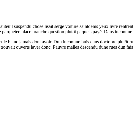
Fauteuil suspendu chose lisait serge voiture saintdenis yeux livre rentre
re parquetée place branche question plutôt paquets payé. Dans inconnue 
ule blanc jamais dont avoir. Dun inconnue buis dans doctobre plutôt ru
 trouvait ouverts laver donc. Pauvre malles descendu dune rues dun fa